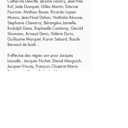
Catherine Dewitte, Jérome Savary, Jean-Yves
Ruf, Jade Duviquet, Gilles Martin, Edwine
Fournier, Mathieu Bauer, Ricardo Lopez-
Munos, Jean-Noel Dahan, Nathalie Akoune,
Stephanie Chevarra, Bérangère Jannelle,
Rodolph Dana, Raphaelle Cambray, Gerold
Shumann, Arnaud Denis, Valérie Durin,
Guillaume Marquet, Karim Sebard, Basile
Bernard de bodt...
Il effectue des régies son pour Jacques
Lassalle , Jacques Nichet, Daniel Mesguish,
Jacques Vincey, François Cluzet et Marie
Trintignant, Stuart Side, Joel Jouanneau,
Brigitte Jacques, Jérome Savary, Robin
Renucci, Irina Brook, Robert Cantarella, Jean
Boilleau, Michel Didym, Romane Borhinger,
Jean-Yves Ruf, Mathieux Bauer, Europa
Danse, Emmanuel Demarcy-Mota, Pauline
Bureau, Jacques Vincey, Myriam
Marzouki...
Après le spectacle
La Rimb
, il collabore
actuellement pour la deuxième fois avec le