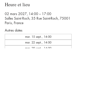
Heure et lieu
02 mars 2027, 14:00 – 17:00
Salles Saint Roch, 35 Rue Saint-Roch, 75001
Paris, France
Autres dates
mar. 15 sept., 14:00
mar. 22 sept., 14:00
mar. 29 sept., 14:00
Voir toutes les 35 dates
© Eclats Rémanence
42 rue de la Py 75020 PARIS
eclatsremanence@gmail.com
Mentions légales & crédits