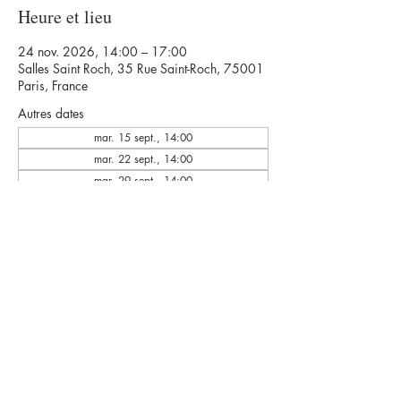
Heure et lieu
24 nov. 2026, 14:00 – 17:00
Salles Saint Roch, 35 Rue Saint-Roch, 75001
Paris, France
Autres dates
mar. 15 sept., 14:00
mar. 22 sept., 14:00
mar. 29 sept., 14:00
Voir toutes les 35 dates
© Eclats Rémanence
42 rue de la Py 75020 PARIS
eclatsremanence@gmail.com
Mentions légales & crédits