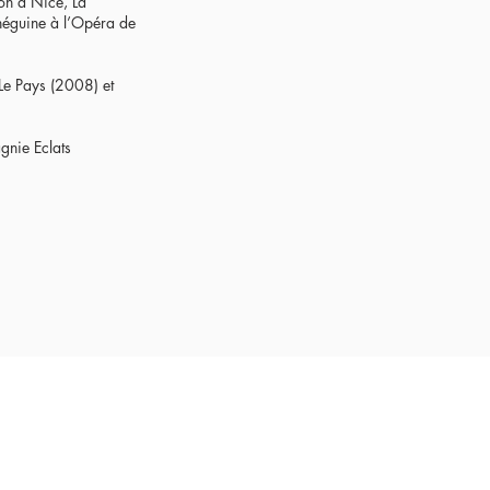
on à Nice, La
néguine à l’Opéra de
 Le Pays (2008) et
gnie Eclats