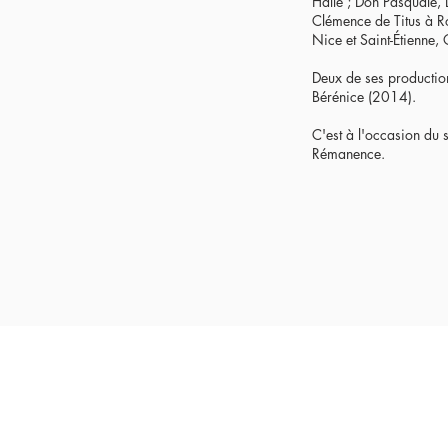
Halle ; Don Pasquale, 
Clémence de Titus à R
Nice et Saint-Étienne,
Deux de ses production
Bérénice (2014).
C'est à l'occasion du 
Rémanence.