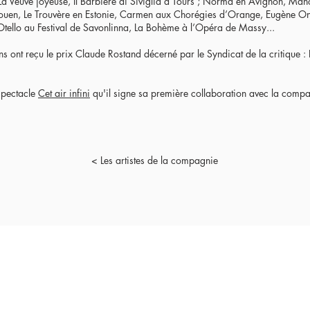
La Veuve joyeuse, Il Barbiere di Siviglia à Tours ; Norma en Avignon, Man
ouen, Le Trouvère en Estonie, Carmen aux Chorégies d’Orange, Eugène O
 Otello au Festival de Savonlinna, La Bohème à l’Opéra de Massy...
s ont reçu le prix Claude Rostand décerné par le Syndicat de la critique :
spectacle
Cet air infini
qu'il signe sa première collaboration avec la compa
< Les artistes de la compagnie
© Eclats Rémanence
42 rue de la Py 75020 PARIS
eclatsremanence@gmail.com
Mentions légales & crédits