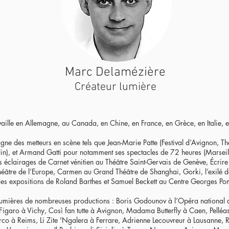
Marc Delamézière
Créateur lumière
aille en Allemagne, au Canada, en Chine, en France, en Grèce, en Italie, 
gne des metteurs en scène tels que Jean-Marie Patte (Festival d’Avignon, Thé
in), et Armand Gatti pour notamment ses spectacles de 72 heures (Marseill
les éclairages de Carnet vénitien au Théâtre Saint-Gervais de Genève, Écri
éâtre de l’Europe, Carmen au Grand Théâtre de Shanghai, Gorki, l’exilé d
s expositions de Roland Barthes et Samuel Beckett au Centre Georges Po
s lumières de nombreuses productions : Boris Godounov à l’Opéra national 
igaro à Vichy, Così fan tutte à Avignon, Madama Butterfly à Caen, Pelléa
o à Reims, Li Zite 'Ngalera à Ferrare, Adrienne Lecouvreur à Lausanne, R