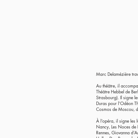
Marc Delamézière trav
Au théâtre, il accompa
Théâtre Hebbel de Berl
Strasbourg). Il signe 
Duras pour l’Odéon Th
Cosmos de Moscou, de
À l’opéra, il signe le
Nancy, Les Noces de F
Rennes, Giovanna d’Arc