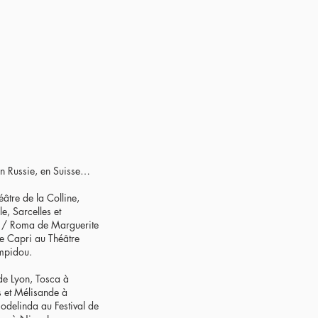
en Russie, en Suisse…
âtre de la Colline,
e, Sarcelles et
re / Roma de Marguerite
e Capri au Théâtre
mpidou.
de Lyon, Tosca à
s et Mélisande à
odelinda au Festival de