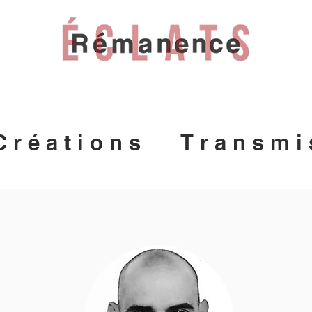
C r é a t i o n s
T r a n s m i 