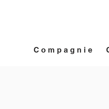
C o m p a g n i e