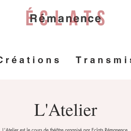
C r é a t i o n s
T r a n s m i 
L'Atelier
L'Atelier est le cours de théâtre organisé par Eclats Rémanence.