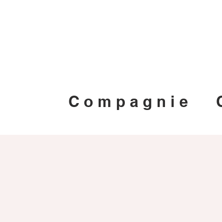
C o m p a g n i e