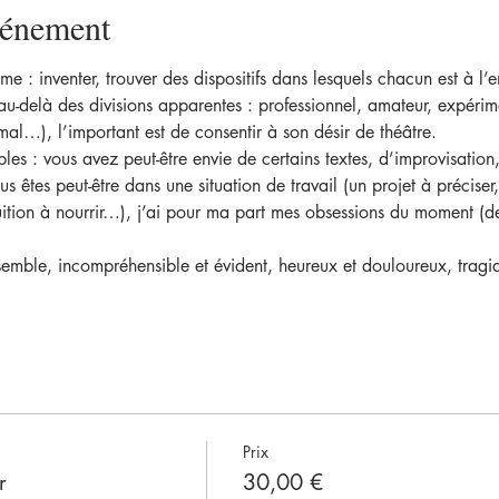
vénement
me : inventer, trouver des dispositifs dans lesquels chacun est à l’
u-delà des divisions apparentes : professionnel, amateur, expérime
…), l’important est de consentir à son désir de théâtre.
iples : vous avez peut-être envie de certains textes, d’improvisatio
ous êtes peut-être dans une situation de travail (un projet à préciser,
uition à nourrir…), j’ai pour ma part mes obsessions du moment (de
emble, incompréhensible et évident, heureux et douloureux, tragiq
Prix
r
30,00 €